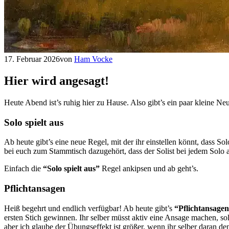
17. Februar 2026
von
Ham Vocke
Hier wird angesagt!
Heute Abend ist’s ruhig hier zu Hause. Also gibt’s ein paar kleine N
Solo spielt aus
Ab heute gibt’s eine neue Regel, mit der ihr einstellen könnt, dass So
bei euch zum Stammtisch dazugehört, dass der Solist bei jedem Solo au
Einfach die
“Solo spielt aus”
Regel ankipsen und ab geht’s.
Pflichtansagen
Heiß begehrt und endlich verfügbar! Ab heute gibt’s
“Pflichtansage
ersten Stich gewinnen. Ihr selber müsst aktiv eine Ansage machen, sol
aber ich glaube der Übungseffekt ist größer, wenn ihr selber daran d