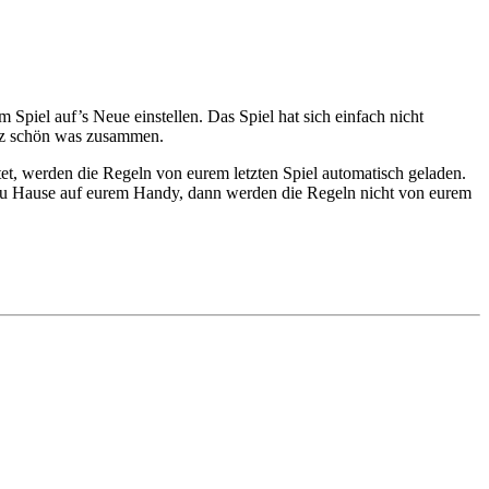
m Spiel auf’s Neue einstellen. Das Spiel hat sich einfach nicht
ganz schön was zusammen.
tet, werden die Regeln von eurem letzten Spiel automatisch geladen.
ch zu Hause auf eurem Handy, dann werden die Regeln nicht von eurem