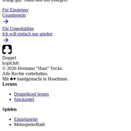
Für Einsteiger
Grundregeln
Für Ungeduldige
Ich will einfach nur spielen
Doppel
kopf
club
© 2026 Hermann "Ham" Vocke.
Alle Rechte vorbehalten.
Mit
♣
♥
handgemacht in Haselünne.
Lernen
Doppelkopf lernen
Spickzettel
Spielen
Einzelspieler
Mehrspieler
Bald