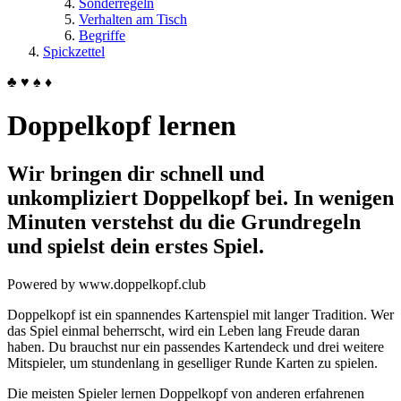
Sonderregeln
Verhalten am Tisch
Begriffe
Spickzettel
♣
♥
♠
♦
Doppelkopf lernen
Wir bringen dir schnell und
unkompliziert Doppelkopf bei. In wenigen
Minuten verstehst du die Grundregeln
und spielst dein erstes Spiel.
Powered by www.doppelkopf.club
Doppelkopf ist ein spannendes Kartenspiel mit langer Tradition. Wer
das Spiel einmal beherrscht, wird ein Leben lang Freude daran
haben. Du brauchst nur ein passendes Kartendeck und drei weitere
Mitspieler, um stundenlang in geselliger Runde Karten zu spielen.
Die meisten Spieler lernen Doppelkopf von anderen erfahrenen